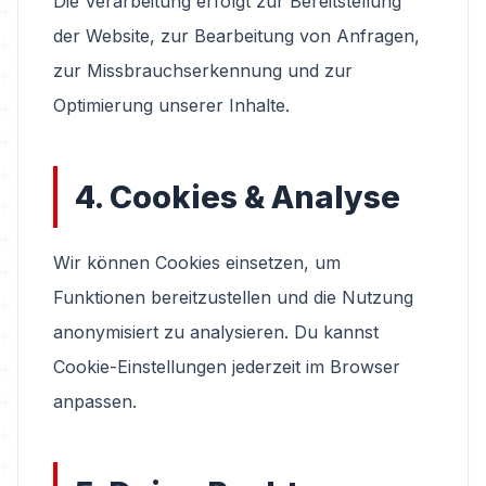
Die Verarbeitung erfolgt zur Bereitstellung
der Website, zur Bearbeitung von Anfragen,
zur Missbrauchserkennung und zur
Optimierung unserer Inhalte.
4. Cookies & Analyse
Wir können Cookies einsetzen, um
Funktionen bereitzustellen und die Nutzung
anonymisiert zu analysieren. Du kannst
Cookie-Einstellungen jederzeit im Browser
anpassen.