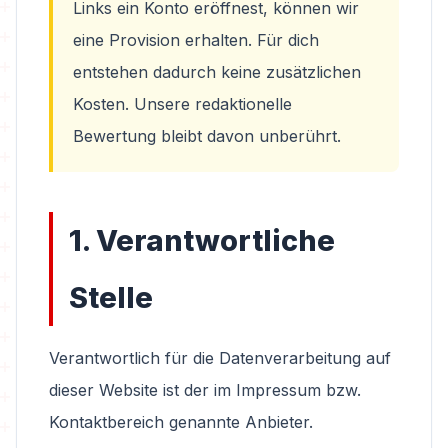
Links ein Konto eröffnest, können wir
eine Provision erhalten. Für dich
entstehen dadurch keine zusätzlichen
Kosten. Unsere redaktionelle
Bewertung bleibt davon unberührt.
1. Verantwortliche
Stelle
Verantwortlich für die Datenverarbeitung auf
dieser Website ist der im Impressum bzw.
Kontaktbereich genannte Anbieter.