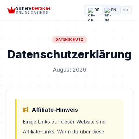
Sichere
Deutsche
DE
EN
18+
ONLINE CASINOS
DATENSCHUTZ
Datenschutzerklärung
August 2026
Affiliate-Hinweis
Einige Links auf dieser Website sind
Affiliate-Links. Wenn du über diese