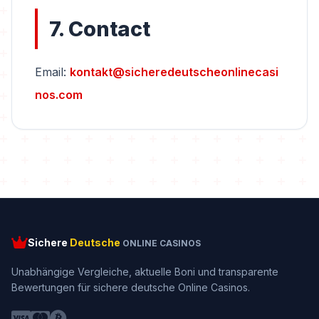
7. Contact
Email:
kontakt@sicheredeutscheonlinecasi
nos.com
Sichere
Deutsche
ONLINE CASINOS
Unabhängige Vergleiche, aktuelle Boni und transparente
Bewertungen für sichere deutsche Online Casinos.