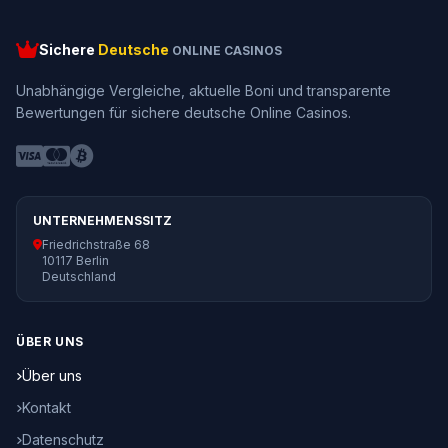
Sichere
Deutsche
ONLINE CASINOS
Unabhängige Vergleiche, aktuelle Boni und transparente
Bewertungen für sichere deutsche Online Casinos.
UNTERNEHMENSSITZ
Friedrichstraße 68
10117 Berlin
Deutschland
ÜBER UNS
Über uns
Kontakt
Datenschutz