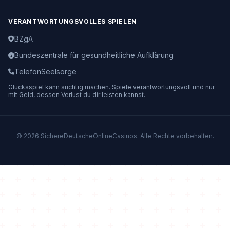
VERANTWORTUNGSVOLLES SPIELEN
BZgA
Bundeszentrale für gesundheitliche Aufklärung
TelefonSeelsorge
Glücksspiel kann süchtig machen. Spiele verantwortungsvoll und nur
mit Geld, dessen Verlust du dir leisten kannst.
© 2026 SichereDeutscheOnlineCasinos. Alle Rechte vorbehalten.