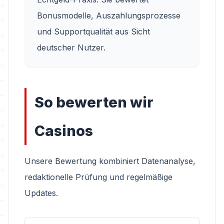
Bonusmodelle, Auszahlungsprozesse
und Supportqualität aus Sicht
deutscher Nutzer.
So bewerten wir
Casinos
Unsere Bewertung kombiniert Datenanalyse,
redaktionelle Prüfung und regelmäßige
Updates.