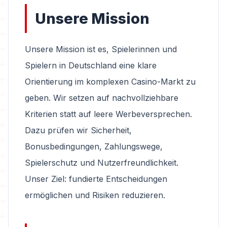
Unsere Mission
Unsere Mission ist es, Spielerinnen und
Spielern in Deutschland eine klare
Orientierung im komplexen Casino-Markt zu
geben. Wir setzen auf nachvollziehbare
Kriterien statt auf leere Werbeversprechen.
Dazu prüfen wir Sicherheit,
Bonusbedingungen, Zahlungswege,
Spielerschutz und Nutzerfreundlichkeit.
Unser Ziel: fundierte Entscheidungen
ermöglichen und Risiken reduzieren.