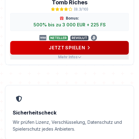
Tomb Riches
Withdrawal processing can be slow
(8.3/10)
Bonus:
500% bis zu 3 000 EUR + 225 FS
NETELLER
REVOLUT
JETZT SPIELEN
Mehr Infos
WARUM WIR ES EMPFEHLEN
RTP: 97%
Minimum Deposit: €5
Payout Speed: 0–24 hours for crypto and e-wallets
Casino Games: 10,000+
GUT ZU WISSEN
Sicherheitscheck
Some users report delayed support issues
Wir prüfen Lizenz, Verschlüsselung, Datenschutz und
Spielerschutz jedes Anbieters.