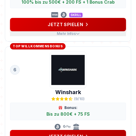
100% bis zu 500€ + 200 FS + 1 Bonus Crab
SKRILL
JETZT SPIELEN
Mehr Infos
TOP WILLKOMMENSBONUS
WARUM WIR ES EMPFEHLEN
RTP: 97%
Min Deposit: €1
Payout speed: 1-24 hours
6
Casino Games: 5000+
GUT ZU WISSEN
Winshark
Fewer ongoing promotions
(9/10)
Bonus:
Bis zu 800€ + 75 FS