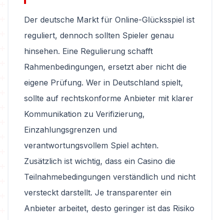
Der deutsche Markt für Online-Glücksspiel ist
reguliert, dennoch sollten Spieler genau
hinsehen. Eine Regulierung schafft
Rahmenbedingungen, ersetzt aber nicht die
eigene Prüfung. Wer in Deutschland spielt,
sollte auf rechtskonforme Anbieter mit klarer
Kommunikation zu Verifizierung,
Einzahlungsgrenzen und
verantwortungsvollem Spiel achten.
Zusätzlich ist wichtig, dass ein Casino die
Teilnahmebedingungen verständlich und nicht
versteckt darstellt. Je transparenter ein
Anbieter arbeitet, desto geringer ist das Risiko