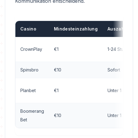
Kommunikation entscheidend.
Casino
Mindesteinzahlung
Auszahlungs
CrownPlay
€1
1-24 Stunden
Spinsbro
€10
Sofort
Planbet
€1
Unter 1 Stunde
Boomerang
€10
Unter 1 Stunde
Bet