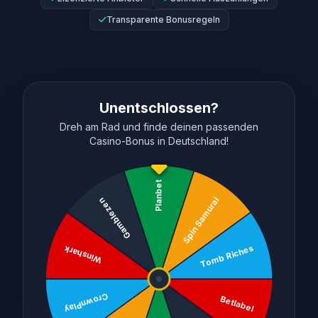
Transparente Bonusregeln
Unentschlossen?
Dreh am Rad und finde deinen passenden
Casino-Bonus in Deutschland!