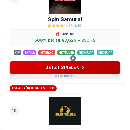
Casino Games: 6000+
GUT ZU WISSEN
Spin Samurai
Interface can feel cluttered
(8.4/10)
Bonus:
500% bis zu €3,625 + 350 FS
SKRILL
INTERAC
NETELLER
NEOSURF
NEOSURF
MIFINITY
JETZT SPIELEN
Mehr Infos
IDEAL FÜR HIGH ROLLER
WARUM WIR ES EMPFEHLEN
RTP: 97%
Min Deposit: €5
Payout speed: 1-3 hours
10
Casino Games: 5500+
GUT ZU WISSEN