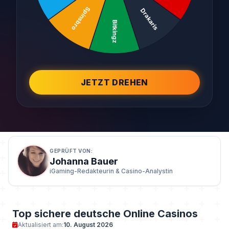
JETZT DREHEN
GEPRÜFT VON:
Johanna Bauer
iGaming-Redakteurin & Casino-Analystin
Top sichere deutsche Online Casinos
Aktualisiert am:
10. August 2026