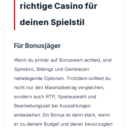
richtige Casino für
deinen Spielstil
Für Bonusjäger
Wenn du primär auf Bonuswert achtest, sind
Spinsbro, Bitkingz und Gamblezen
naheliegende Optionen. Trotzdem solltest du
nicht nur den Maximalbetrag vergleichen,
sondern auch RTP, Spielauswahl und
Bearbeitungszeit bei Auszahlungen
einbeziehen. Ein Bonus ist dann stark, wenn
er zu deinem Budget und deiner bevorzugten