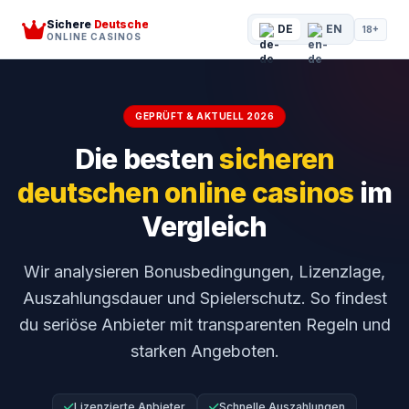
Sichere
Deutsche
DE
EN
18+
ONLINE CASINOS
GEPRÜFT & AKTUELL 2026
Die besten
sicheren
deutschen online casinos
im
Vergleich
Wir analysieren Bonusbedingungen, Lizenzlage,
Auszahlungsdauer und Spielerschutz. So findest
du
seriöse Anbieter
mit transparenten Regeln und
starken Angeboten.
Lizenzierte Anbieter
Schnelle Auszahlungen