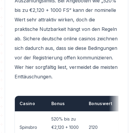
Auszahlungslimits. Bei Angeboten wie „520%
bis zu €2,120 + 1000 FS“ kann der nominelle
Wert sehr attraktiv wirken, doch die
praktische Nutzbarkeit hängt von den Regeln
ab. Sichere deutsche online casinos zeichnen
sich dadurch aus, dass sie diese Bedingungen
vor der Registrierung offen kommunizieren.
Wer hier sorgfältig liest, vermeidet die meisten
Enttäuschungen.
Casino
Bonus
Bonuswert
Eins
520% bis zu
Sehr 
Spinsbro
€2,120 + 1000
2120
Bedi