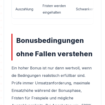
Fristen werden
Auszahlung
Schwankend
eingehalten
Bonusbedingungen
ohne Fallen verstehen
Ein hoher Bonus ist nur dann wertvoll, wenn
die Bedingungen realistisch erfüllbar sind.
Prüfe immer Umsatzanforderung, maximale
Einsatzhöhe während der Bonusphase,
Fristen für Freispiele und mögliche