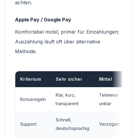
achten.
Apple Pay / Google Pay
Komfortabel mobil, primär für Einzahlungen;
Auszahlung läuft oft über alternative
Methode.
Kriterium
Sehr sicher
Mittel
Klar, kurz,
Teilweise
Bonusregeln
transparent
unklar
Schnell,
Support
Verzögert
deutschsprachig