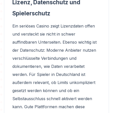
Lizenz, Datenschutz und
Spielerschutz
Ein seriöses Casino zeigt Lizenzdaten offen
und versteckt sie nicht in schwer
auffindbaren Unterseiten. Ebenso wichtig ist
der Datenschutz: Moderne Anbieter nutzen
verschlüsselte Verbindungen und
dokumentieren, wie Daten verarbeitet
werden. Für Spieler in Deutschland ist
außerdem relevant, ob Limits unkompliziert
gesetzt werden können und ob ein
Selbstausschluss schnell aktiviert werden
kann. Gute Plattformen machen diese